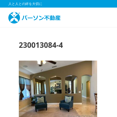
コ
人と人との絆を大切に
ン
テ
ン
ツ
へ
ス
230013084-4
キ
ッ
プ