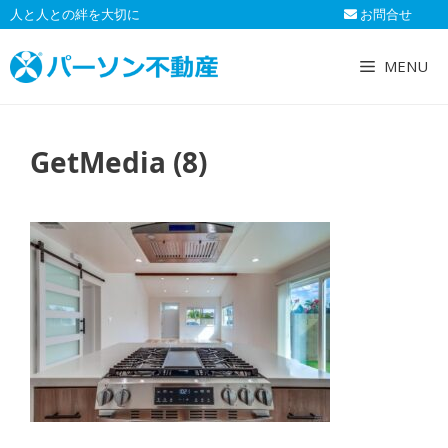
コ
人と人との絆を大切に
お問合せ
ン
テ
MENU
ン
ツ
へ
GetMedia (8)
ス
キ
ッ
プ