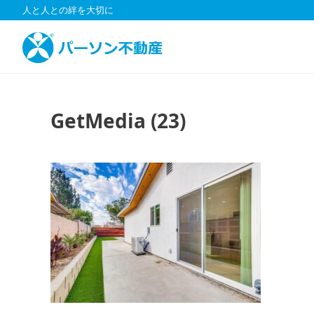
コ
人と人との絆を大切に
ン
テ
ン
ツ
へ
ス
GetMedia (23)
キ
ッ
プ