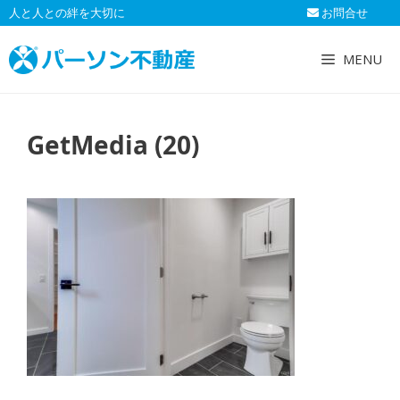
コ
人と人との絆を大切に
お問合せ
ン
テ
MENU
ン
ツ
へ
GetMedia (20)
ス
キ
ッ
プ