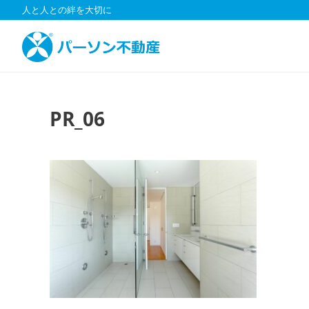
コ
人と人との絆を大切に
ン
テ
ン
ツ
へ
ス
PR_06
キ
ッ
プ