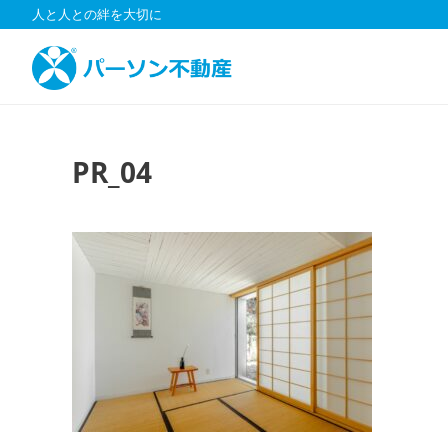
コ
人と人との絆を大切に
ン
テ
ン
ツ
へ
ス
PR_04
キ
ッ
プ