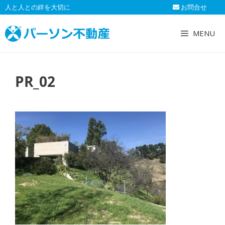
コ
人と人との絆を大切に
お問合せ
ン
テ
MENU
ン
ツ
へ
PR_02
ス
キ
ッ
プ