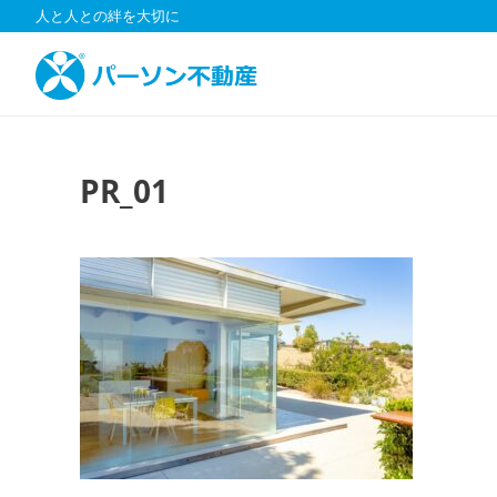
コ
人と人との絆を大切に
ン
テ
ン
ツ
へ
ス
PR_01
キ
ッ
プ