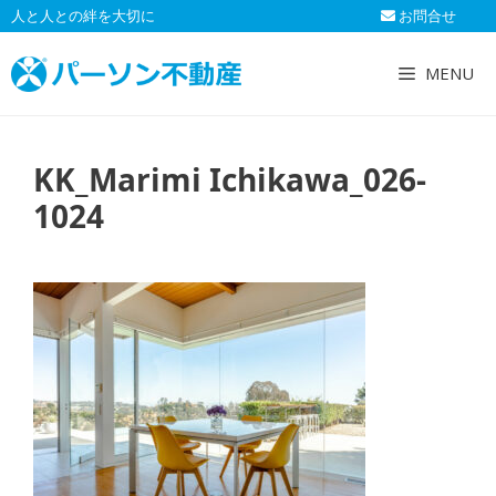
コ
人と人との絆を大切に
お問合せ
ン
テ
MENU
ン
ツ
へ
KK_Marimi Ichikawa_026-
ス
キ
1024
ッ
プ