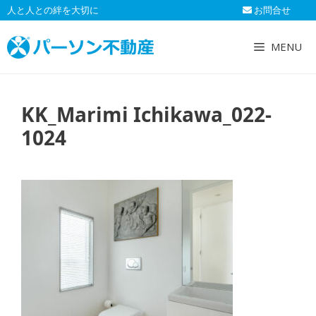
コ
人と人との絆を大切に
お問合せ
ン
テ
MENU
ン
ツ
へ
KK_Marimi Ichikawa_022-
ス
キ
1024
ッ
プ