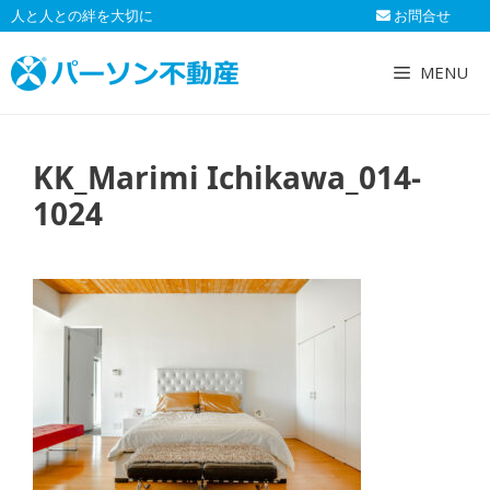
コ
人と人との絆を大切に
お問合せ
ン
テ
MENU
ン
ツ
へ
KK_Marimi Ichikawa_014-
ス
キ
1024
ッ
プ