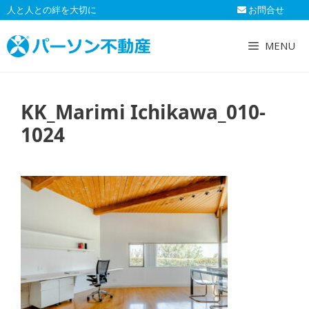
コ
人と人との絆を大切に
お問合せ
ン
テ
MENU
ン
ツ
へ
KK_Marimi Ichikawa_010-
ス
キ
1024
ッ
プ