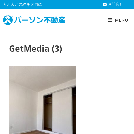
コ
人と人との絆を大切に
お問合せ
ン
テ
MENU
ン
ツ
へ
GetMedia (3)
ス
キ
ッ
プ