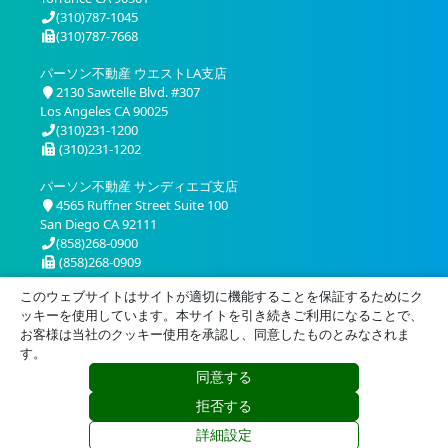
(310)787-1045
(310)787-7668
パーソン不動産 ウエストLA支店
2130 Sawtelle Blvd. #307
Los Angeles CA 90025
(310)231-1200
(310)231-1202
パーソン不動産 サンディエゴ支店
4565 Ruffner Street Suite 100
San Diego CA 92111
(858)268-0900
(858)268-0909
このウェブサイトはサイトが適切に機能することを保証するためにク
ッキーを使用しています。本サイトを引き続きご利用になることで、
お客様は当社のクッキー使用を承認し、同意したものとみなされま
す。
同意する
プライバシー
利用規約
拒否する
© 2026 Person Realty, Inc. All Rights Reserved.
詳細設定