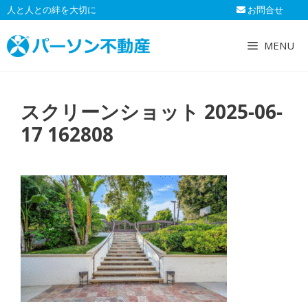
コ
人と人との絆を大切に
お問合せ
ン
テ
MENU
ン
ツ
へ
スクリーンショット 2025-06-
ス
キ
17 162808
ッ
プ