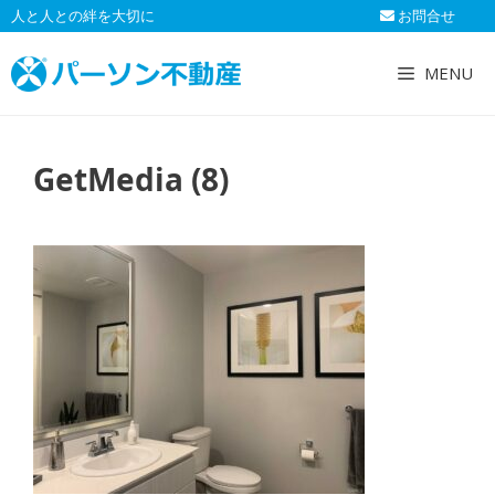
コ
人と人との絆を大切に
お問合せ
ン
テ
MENU
ン
ツ
へ
GetMedia (8)
ス
キ
ッ
プ