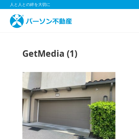
コ
人と人との絆を大切に
ン
テ
ン
ツ
へ
ス
GetMedia (1)
キ
ッ
プ