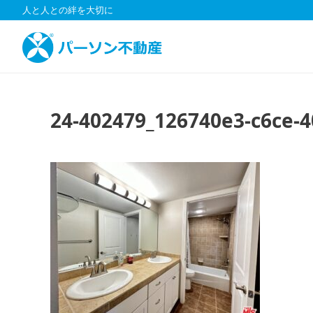
コ
人と人との絆を大切に
ン
テ
ン
ツ
へ
ス
24-402479_126740e3-c6ce-4
キ
ッ
プ