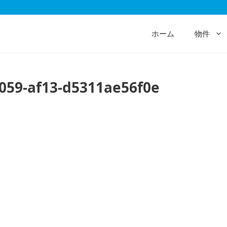
ホーム
物件
059-af13-d5311ae56f0e