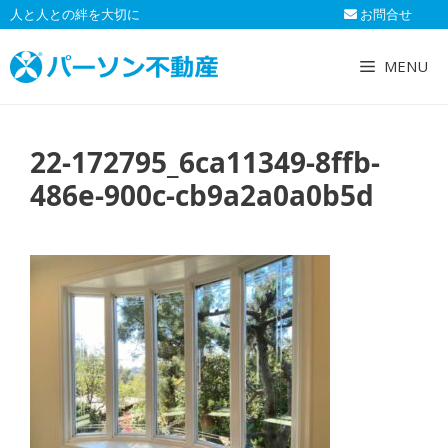
コ
人と人との絆を大切に
お問合せ
ン
テ
MENU
ン
ツ
へ
22-172795_6ca11349-8ffb-
ス
キ
486e-900c-cb9a2a0a0b5d
ッ
プ