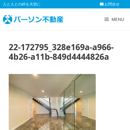
コ
人と人との絆を大切に
お問合せ
ン
テ
MENU
ン
ツ
へ
22-172795_328e169a-a966-
ス
キ
4b26-a11b-849d4444826a
ッ
プ