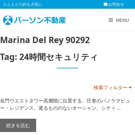
コ
人と人との絆を大切に
お問合せ
ン
テ
MENU
ン
ツ
Marina Del Rey 90292
へ
ス
キ
Tag:
24時間セキュリティ
ッ
プ
検索フィルター
名門ウエストタワー高層階に位置する、圧巻のパノラマビュ
ー・レジデンス。遮るもののないオーシャン、シティ …
続きを読む