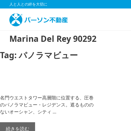
コ
人と人との絆を大切に
ン
テ
ン
ツ
Marina Del Rey 90292
へ
ス
キ
Tag:
パノラマビュー
ッ
プ
名門ウエストタワー高層階に位置する、圧巻
のパノラマビュー・レジデンス。遮るものの
ないオーシャン、シティ …
続きを読む