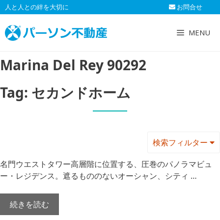
コ
人と人との絆を大切に
お問合せ
ン
テ
MENU
ン
ツ
Marina Del Rey 90292
へ
ス
キ
Tag:
セカンドホーム
ッ
プ
検索フィルター
名門ウエストタワー高層階に位置する、圧巻のパノラマビュ
ー・レジデンス。遮るもののないオーシャン、シティ …
続きを読む