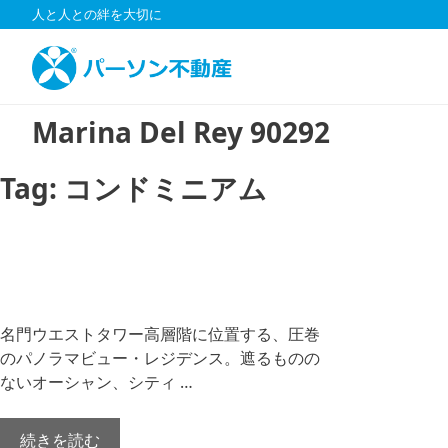
コ
人と人との絆を大切に
ン
テ
ン
ツ
Marina Del Rey 90292
へ
ス
キ
Tag:
コンドミニアム
ッ
プ
名門ウエストタワー高層階に位置する、圧巻
のパノラマビュー・レジデンス。遮るものの
ないオーシャン、シティ …
続きを読む