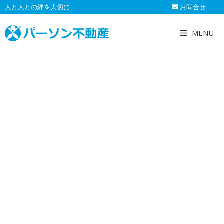
コ
人と人との絆を大切に
お問合せ
ン
テ
MENU
ン
ツ
へ
ス
キ
ッ
プ