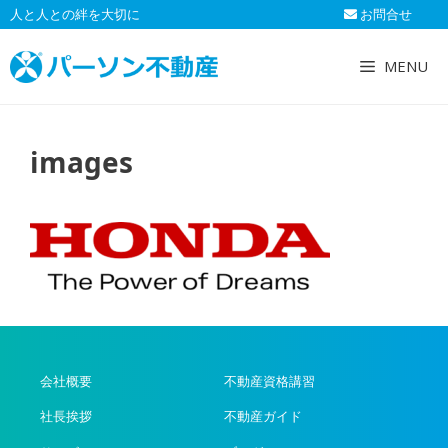
コ
人と人との絆を大切に
お問合せ
ン
テ
MENU
ン
ツ
へ
images
ス
キ
ッ
プ
会社概要
不動産資格講習
社長挨拶
不動産ガイド