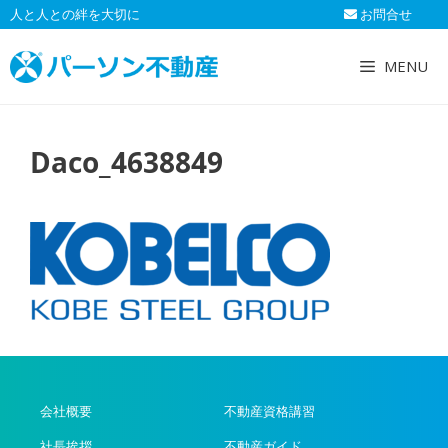
コ
人と人との絆を大切に
お問合せ
ン
テ
MENU
ン
ツ
へ
Daco_4638849
ス
キ
ッ
プ
会社概要
不動産資格講習
社長挨拶
不動産ガイド