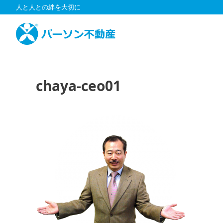
コ
人と人との絆を大切に
ン
テ
ン
ツ
へ
ス
chaya-ceo01
キ
ッ
プ