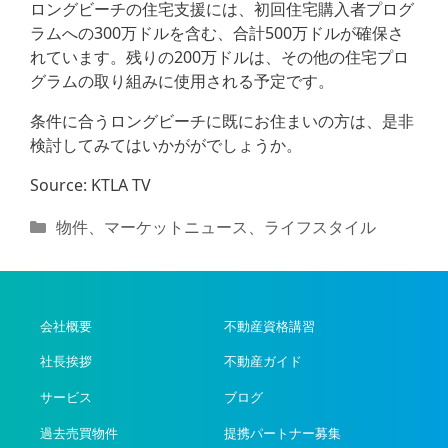
ロングビーチの住宅支援には、初回住宅購入者プログ
ラムへの300万ドルを含む、合計500万ドルが確保さ
れています。残りの200万ドルは、その他の住宅プロ
グラムの取り組みに使用される予定です。
条件に合うロングビーチに既にお住まいの方は、是非
検討してみてはいかががでしょうか。
Source: KTLA TV
カ
物件
、
マーケットニュース
、
ライフスタイル
テ
ゴ
リ
ー
会社概要
不動産資格講習
社長挨拶
不動産ガイド
サービス
ブログ
過去売買物件
提携パートナー募集