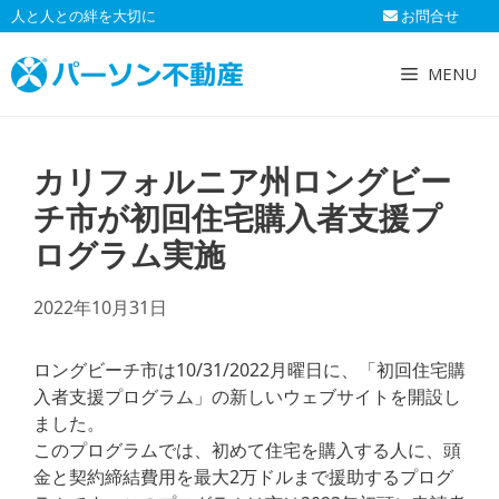
コ
人と人との絆を大切に
お問合せ
ン
テ
MENU
ン
ツ
へ
カリフォルニア州ロングビー
ス
キ
チ市が初回住宅購入者支援プ
ッ
ログラム実施
プ
2022年10月31日
ロングビーチ市は10/31/2022月曜日に、「初回住宅購
入者支援プログラム」の新しいウェブサイトを開設し
ました。
このプログラムでは、初めて住宅を購入する人に、頭
金と契約締結費用を最大2万ドルまで援助するプログ