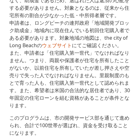
なく、助成金であるため、選ばれた人は返済の心配を
する必要がありません。対象となるのは、従来から住
宅所有の割合が少なかった低・中所得者層です。
申請者は、ロングビーチの連邦政府「地域開発ブロッ
ク助成金」地域内に現在住んでいる初回住宅購入者で
ある必要があります。対象地域の地図は、the city of
Long Beachの
ウェブサイト
にてご確認ください。
また、申請者は「住宅購入第一世代」でなければなり
ません。つまり、両親や保護者が住宅を所有したこと
がないか、以前住宅を所有していたが差し押さえや空
売りで失った人でなければなりません。里親制度のも
とで育った人も、住宅購入第一世代として認められま
す。また、希望者は米国の合法的な居住者であり、30
年固定の住宅ローンを組む資格があることが条件とな
ります。
このプログラムは、市の開発サービス部を通じて進め
られ、合計で100世帯が選ばれ、資金を受け取ること
になります。