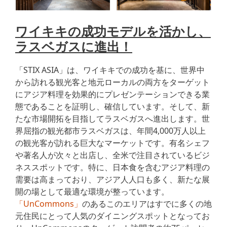
ワイキキの成功モデルを活かし、
ラスベガスに進出！
「STIX ASIA」は、ワイキキでの成功を基に、世界中
から訪れる観光客と地元ローカルの両方をターゲット
にアジア料理を効果的にプレゼンテーションできる業
態であることを証明し、確信しています。そして、新
たな市場開拓を目指してラスベガスへ進出します。世
界屈指の観光都市ラスベガスは、年間4,000万人以上
の観光客が訪れる巨大なマーケットです。有名シェフ
や著名人が次々と出店し、全米で注目されているビジ
ネススポットです。特に、日本食を含むアジア料理の
需要は高まっており、アジア人人口も多く、新たな展
開の場として最適な環境が整っています。
「UnCommons」
のあるこのエリアはすでに多くの地
元住民にとって人気のダイニングスポットとなってお