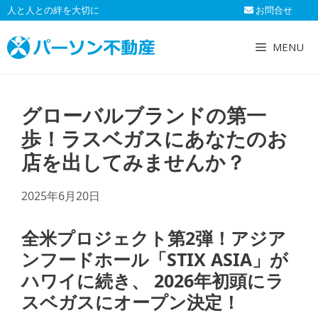
コ
人と人との絆を大切に
お問合せ
ン
テ
MENU
ン
ツ
へ
グローバルブランドの第一
ス
キ
歩！ラスベガスにあなたのお
ッ
店を出してみませんか？
プ
2025年6月20日
全米プロジェクト第2弾！アジア
ンフードホール「STIX ASIA」が
ハワイに続き、 2026年初頭にラ
スベガスにオープン決定！