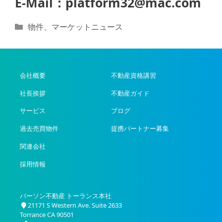
E-Mail：
platform32@mac.com
カ
物件
、
マーケットニュース
テ
ゴ
リ
ー
会社概要
不動産資格講習
社長挨拶
不動産ガイド
サービス
ブログ
過去売買物件
提携パートナー募集
関連会社
採用情報
パーソン不動産 トーランス本社
21171 S Western Ave. Suite 2633
Torrance CA 90501