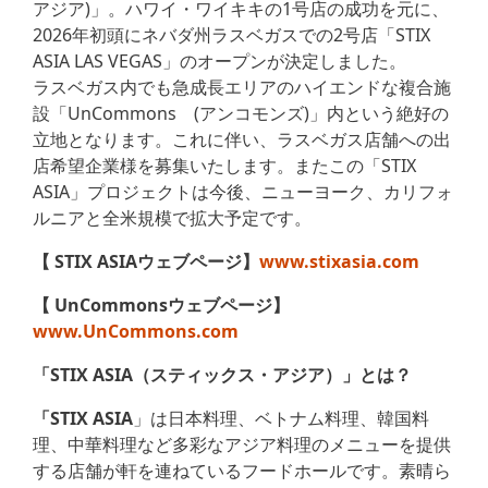
アジア)」。ハワイ・ワイキキの1号店の成功を元に、
2026年初頭にネバダ州ラスベガスでの2号店「STIX
ASIA LAS VEGAS」のオープンが決定しました。
ラスベガス内でも急成長エリアのハイエンドな複合施
設「UnCommons (アンコモンズ)」内という絶好の
立地となります。これに伴い、ラスベガス店舗への出
店希望企業様を募集いたします。またこの「STIX
ASIA」プロジェクトは今後、ニューヨーク、カリフォ
ルニアと全米規模で拡大予定です。
【 STIX ASIA
ウェブページ】
www.stixasia.com
【 UnCommonsウェブページ】
www.UnCommons.com
「STIX ASIA
（スティックス・アジア）」とは？
「STIX ASIA
」は日本料理、ベトナム料理、韓国料
理、中華料理など多彩なアジア料理のメニューを提供
する店舗が軒を連ねているフードホールです。素晴ら