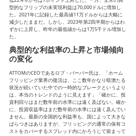
低22.4％からは7ポイント上昇した。一方、全米の典
型的なフリップの未実現利益は70,000ドルに増加し
た。2021年に記録した最高値11万ドルからは大幅に
減少したままだ。しかし、2023年第2四半期からはわ
ずかに上昇し、昨年の最低値からは1万5千ドル増加し
た。
典型的な利益率の上昇と市場傾向
の変化
ATTOMのCEOであるロブ・バーバー氏は、「ホーム
フリッピング業界の復活は、ここ数年かなり暗澹たる
状況が続いていた中での一時的なブレークというより
は、本当のトレンドのように見えます」「確かに、投
資利回りはまだ数年前の水準には遠く及ばない。確か
に、投資収益率はまだ数年前の水準には遠く及んでい
ません。最新の全国的な利益率も、国によって大きな
ばらつきはありますが、フリッピングの通常の保有コ
ストをカバーするスプレッド内にかろうじて留まって