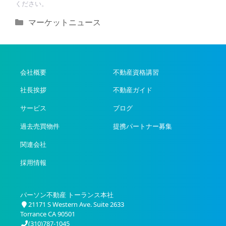
ください。
カ
マーケットニュース
テ
ゴ
リ
ー
会社概要
不動産資格講習
社長挨拶
不動産ガイド
サービス
ブログ
過去売買物件
提携パートナー募集
関連会社
採用情報
パーソン不動産 トーランス本社
21171 S Western Ave. Suite 2633
Torrance CA 90501
(310)787-1045