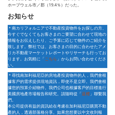
ホープウェル市／郡（19.4％）だった。
お知らせ
＊南カリフォルニアで不動産投資物件をお探しの方、
今すぐでなくてもお客さまのご要望に合わせて現地の
情報をお伝えしたり、ご予算に応じて物件のご紹介を
致します。弊社では、お客さまの目的に合わせたアメ
リカ不動産マーケットレポートやリサーチも行ってお
ります。お気軽に「
こちら
」からお問い合わせくださ
い。
＊尋找南加利福尼亞的房地產投資物件的人，我們會根
據客戶的需求提供現地資訊，即使不是立即。我們會根
據您的預算介紹物件。我們公司也根據客戶的目標進行
美國房地產市場報告和研究。請隨時從「
這裡
」聯繫我
們。
本公司提供有益的資訊給在考慮在加利福尼亞購買不動
產的人，透過部落格分享。如果您想要以中文收到報