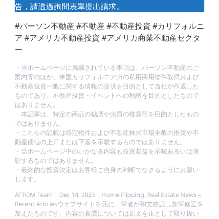
告，請透過詢問表單提出請求。
#パーソン不動産 #不動産 #不動産投資 #カリフォルニ
ア #アメリカ不動産投資 #アメリカ商業不動産セクタ
ー
・当ホームページに掲載されている事項は、パーソン不動産のご
案内等のほか、米国カリフォルニア州の私用商用物件取得および
不動産投資一般に関する情報の提供を目的として当社が作成した
ものであり、不動産投資・イベントへの勧誘を目的としたもので
はありません。
・本記事は、特定の商品の勧誘や売買の推奨等を目的としたもの
ではありません。
・これらの記載は特定物件および不動産株式市場全般の推奨や不
動産価値の上昇または下落を示唆するものではありません。
・当ホームページ中のいかなる内容も投資収益を示唆あるいは保
証するものではありません。
・最終的な投資決定はお客様ご自身の判断でなさるようにお願い
します。
ATTOM Team | Dec 14, 2023 | Home Flipping, Real Estate News –
Recent Articlesウェブサイトを元に、筆者が和文抄訳し加筆修正を
加えたものです。内容の真贋については原文を正として取り扱い