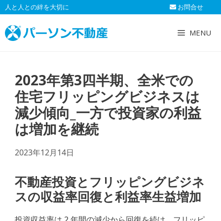
コ
人と人との絆を大切に
お問合せ
ン
テ
MENU
ン
ツ
へ
2023年第3四半期、全米での
ス
キ
住宅フリッピングビジネスは
ッ
減少傾向_一方で投資家の利益
プ
は増加を継続
2023年12月14日
不動産投資とフリッピングビジネ
スの収益率回復と利益率生益増加
投資収益率は 2 年間の減少から回復を続け、フリッピ