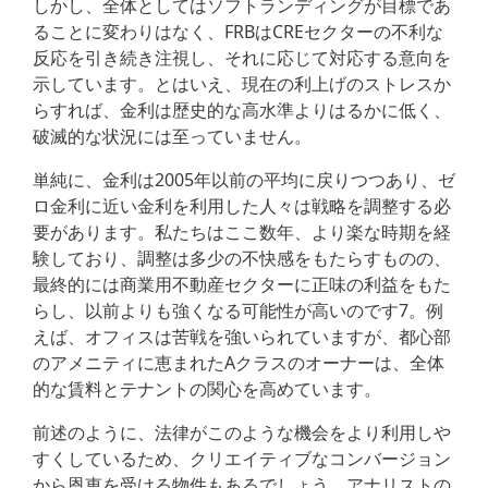
しかし、全体としてはソフトランディングが目標であ
ることに変わりはなく、FRBはCREセクターの不利な
反応を引き続き注視し、それに応じて対応する意向を
示しています。とはいえ、現在の利上げのストレスか
らすれば、金利は歴史的な高水準よりはるかに低く、
破滅的な状況には至っていません。
単純に、金利は2005年以前の平均に戻りつつあり、ゼ
ロ金利に近い金利を利用した人々は戦略を調整する必
要があります。私たちはここ数年、より楽な時期を経
験しており、調整は多少の不快感をもたらすものの、
最終的には商業用不動産セクターに正味の利益をもた
らし、以前よりも強くなる可能性が高いのです7。例
えば、オフィスは苦戦を強いられていますが、都心部
のアメニティに恵まれたAクラスのオーナーは、全体
的な賃料とテナントの関心を高めています。
前述のように、法律がこのような機会をより利用しや
すくしているため、クリエイティブなコンバージョン
から恩恵を受ける物件もあるでしょう。アナリストの