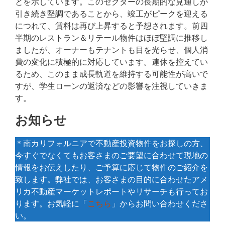
とを示しています。このセクターの長期的な見通しが
引き続き堅調であることから、竣工がピークを迎える
につれて、賃料は再び上昇すると予想されます。前四
半期のレストラン＆リテール物件はほぼ堅調に推移し
ましたが、オーナーもテナントも目を光らせ、個人消
費の変化に積極的に対応しています。連休を控えてい
るため、このまま成長軌道を維持する可能性が高いで
すが、学生ローンの返済などの影響を注視していきま
す。
お知らせ
＊南カリフォルニアで不動産投資物件をお探しの方、
今すぐでなくてもお客さまのご要望に合わせて現地の
情報をお伝えしたり、ご予算に応じて物件のご紹介を
致します。弊社では、お客さまの目的に合わせたアメ
リカ不動産マーケットレポートやリサーチも行ってお
ります。お気軽に「
こちら
」からお問い合わせくださ
い。