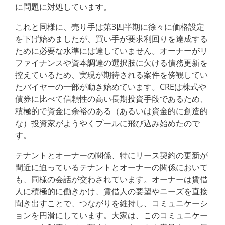
に問題に対処しています。
これと同様に、売り手は第3四半期に徐々に価格設定
を下げ始めましたが、買い手が要求利回りを達成する
ために必要な水準には達していません。オーナーがリ
ファイナンスや資本調達の選択肢に欠ける債務更新を
控えているため、実現が期待される案件を傍観してい
たバイヤーの一部が動き始めています。CREは株式や
債券に比べて信頼性の高い長期投資手段であるため、
積極的で資金に余裕のある（あるいは資金的に創造的
な）投資家がようやくプールに飛び込み始めたので
す。
テナントとオーナーの関係、特にリース契約の更新が
間近に迫っているテナントとオーナーの関係において
も、同様の会話が交わされています。オーナーは賃借
人に積極的に働きかけ、賃借人の要望やニーズを直接
聞き出すことで、つながりを維持し、コミュニケーシ
ョンを円滑にしています。大家は、このコミュニケー