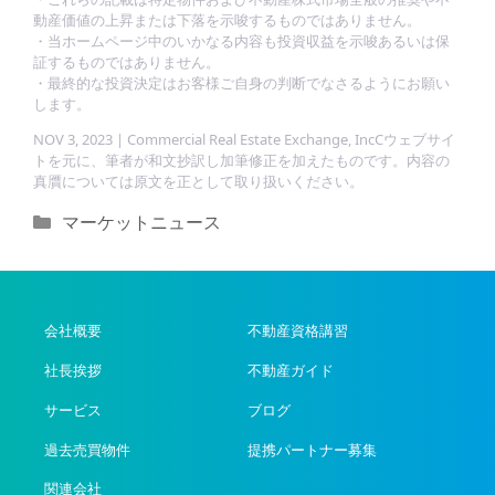
動産価値の上昇または下落を示唆するものではありません。
・当ホームページ中のいかなる内容も投資収益を示唆あるいは保
証するものではありません。
・最終的な投資決定はお客様ご自身の判断でなさるようにお願い
します。
NOV 3, 2023 | Commercial Real Estate Exchange, IncCウェブサイ
トを元に、筆者が和文抄訳し加筆修正を加えたものです。内容の
真贋については原文を正として取り扱いください。
カ
マーケットニュース
テ
ゴ
リ
ー
会社概要
不動産資格講習
社長挨拶
不動産ガイド
サービス
ブログ
過去売買物件
提携パートナー募集
関連会社