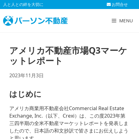
コ
人と人との絆を大切に
お問合せ
ン
テ
MENU
ン
ツ
へ
アメリカ不動産市場Q3マーケ
ス
キ
ットレポート
ッ
プ
2023年11月3日
はじめに
アメリカ商業用不動産会社Commercial Real Estate
Exchange, Inc.（以下、Crexi）は、この度2023年第
三四半期の全米不動産マーケットレポートを発表しま
したので、日本語の和文抄訳で皆さまにお伝えしよう
と思います。