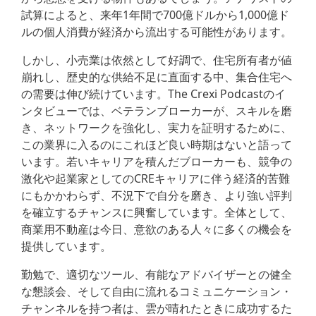
試算によると、来年1年間で700億ドルから1,000億ド
ルの個人消費が経済から流出する可能性があります。
しかし、小売業は依然として好調で、住宅所有者が値
崩れし、歴史的な供給不足に直面する中、集合住宅へ
の需要は伸び続けています。The Crexi Podcastのイ
ンタビューでは、ベテランブローカーが、スキルを磨
き、ネットワークを強化し、実力を証明するために、
この業界に入るのにこれほど良い時期はないと語って
います。若いキャリアを積んだブローカーも、競争の
激化や起業家としてのCREキャリアに伴う経済的苦難
にもかかわらず、不況下で自分を磨き、より強い評判
を確立するチャンスに興奮しています。全体として、
商業用不動産は今日、意欲のある人々に多くの機会を
提供しています。
勤勉で、適切なツール、有能なアドバイザーとの健全
な懇談会、そして自由に流れるコミュニケーション・
チャンネルを持つ者は、雲が晴れたときに成功するた