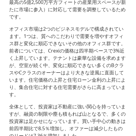
最高の5億2,500万平方フィートの産業用スペースが新
たに市場に参入）に対応して需要を調整しているため
です。
オフィス市場は2つのビジネスモデルで構成されてい
ます。1つは、質へのこだわりで需要を増やすオフィ
ス群と変化に順応できないその他のオフィス群です。
前者については、Crexiの価格は四半期ベースで3%近
く上昇しています。テナントは豪華な設備を求めます
が、空室が続く中、変化に順応できない多くのBクラ
スやCクラスのオーナーはより大きな逆風に直面して
います。住宅価格の上昇と住宅ローン金利の上昇によ
り、集合住宅に対する住宅需要がさらに高まっていま
す。
全体として、投資家は不動産に強い関心を持っていま
すが、融資の制限や塵も積もれば山となるで、多くの
投資家は足かせになっています。買い手中心の動きは
前四半期比で8.5％増加し、オファーは減少したもの
のリードは7.36％増加しました。