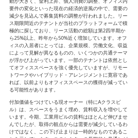
動が大きく、金利上昇、個人消費の調整、オフィス内
要件の変化といった現在の経済的逆風の中で、需要の
減少を見込んで募集賃料の調整が行われました。リー
ス期限間近のテナントが当社のプラットフォームで積
極的に探しており、リース活動の総額は第2四半期か
ら25%以上、昨年から50%近く増加しています。オフ
ィスの入居者にとっては、企業規模、労働文化、収益
によって見解が異なるものの、いくつかの共通テーマ
が浮かび上がっています。一部のテナントは依然とし
てオフィススペースを強く優先していますが、リモー
トワークやハイブリッド・アレンジメントに寛容であ
れば、以前よりもオフィススペースの獲得が減ってい
る可能性があります。
付加価値をつけている現オーナー（特にAクラスビ
ル）は、スペースをうまく埋め、賃料収入を増やして
います。今期、工業用ビルの賃料はほとんど伸びませ
んでしたが、取得の観点からは需要が減少しているわ
けではなく、この下げ止まりは一時的なものであるこ