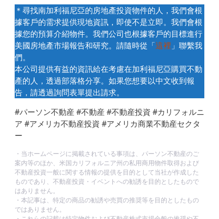
＊尋找南加利福尼亞的房地產投資物件的人，我們會根
據客戶的需求提供現地資訊，即使不是立即。我們會根
據您的預算介紹物件。我們公司也根據客戶的目標進行
美國房地產市場報告和研究。請隨時從「
這裡
」聯繫我
們。
本公司提供有益的資訊給在考慮在加利福尼亞購買不動
產的人，透過部落格分享。如果您想要以中文收到報
告，請透過詢問表單提出請求。
#パーソン不動産 #不動産 #不動産投資 #カリフォルニ
ア #アメリカ不動産投資 #アメリカ商業不動産セクタ
ー
・当ホームページに掲載されている事項は、パーソン不動産のご
案内等のほか、米国カリフォルニア州の私用商用物件取得および
不動産投資一般に関する情報の提供を目的として当社が作成した
ものであり、不動産投資・イベントへの勧誘を目的としたもので
はありません。
・本記事は、特定の商品の勧誘や売買の推奨等を目的としたもの
ではありません。
・これらの記載は特定物件および不動産株式市場全般の推奨や不