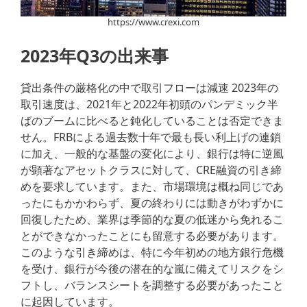
https://www.crexi.com
2023年Q3の出来事
貸出条件の厳格化の中で取引フローは減速 2023年の
取引速度は、2021年と2022年初頭のパンデミック半
ばのブームに比べると鈍化していることは否定できま
せん。FRBによる過去数十年で最も長い利上げの連鎖
に加え、一般的な基盤の変化により、銀行は特に逆風
が顕著なアセットクラスに対して、CRE融資の引き締
めを要求しています。また、市場環境は概ね同じであ
ったにもかかわらず、夏の終わりには動きがわずかに
回復したため、業界は季節的な夏の低迷から免れるこ
とができなかったことにも留意する必要があります。
このような引き締めは、特に今年初めの地方銀行危機
を受け、銀行が今後の潜在的な嵐に備えてリスクをシ
フトし、バランスシートを調整する必要があったこと
に起因しています。