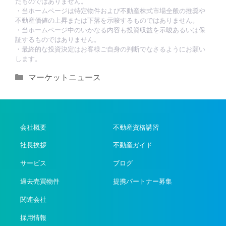
たものではありません。
・当ホームページは特定物件および不動産株式市場全般の推奨や
不動産価値の上昇または下落を示唆するものではありません。
・当ホームページ中のいかなる内容も投資収益を示唆あるいは保
証するものではありません。
・最終的な投資決定はお客様ご自身の判断でなさるようにお願い
します。
カ
マーケットニュース
テ
ゴ
リ
ー
会社概要
不動産資格講習
社長挨拶
不動産ガイド
サービス
ブログ
過去売買物件
提携パートナー募集
関連会社
採用情報