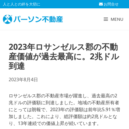
コ
人と人との絆を大切に
お問合せ
ン
テ
MENU
ン
ツ
へ
2023年ロサンゼルス郡の不動
ス
キ
産価値が過去最高に。2兆ドル
ッ
到達
プ
2023年8月4日
ロサンゼルス郡の不動産市場が躍進し、過去最高の2
兆ドルの評価額に到達しました。地域の不動産所有者
にとっては朗報で、2023年の評価額は前年比5.91％増
加しました。これにより、総評価額は約2兆ドルとな
り、13年連続での価値上昇が続いています。