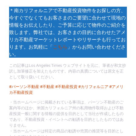
＊南カリフォルニアで不動産投資物件をお探しの方、
今すぐでなくてもお客さまのご要望に合わせて現地の
情報をお伝えしたり、ご予算に応じて物件のご紹介を
致します。弊社では、お客さまの目的に合わせたアメ
リカ不動産マーケットレポートやリサーチも行ってお
ります。お気軽に「
こちら
」からお問い合わせくださ
い。
この記事はLos Angeles Times ウェブサイトを元に、筆者が和文抄
訳し加筆修正を加えたものです。内容の真贋については原文を正
として取り扱いください。
#パーソン不動産
#不動産
#不動産投資
#カリフォルニア
#アメリ
カ不動産投資
・当ホームページに掲載されている事項は、パーソン不動産のご
案内等のほか、米国カリフォルニア州の私用物件取得および不動
産投資一般に関する情報の提供を目的として当社が作成したもの
であり、不動産投資・イベントへの勧誘を目的としたものではあ
りません。
・当ホームページは特定の商品の勧誘や売買の推奨等を目的とし