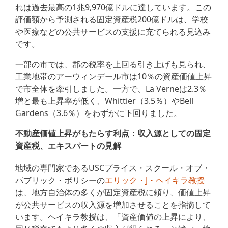
れは過去最高の1兆9,970億ドルに達しています。この
評価額から予測される固定資産税200億ドルは、学校
や医療などの公共サービスの支援に充てられる見込み
です。
一部の市では、郡の税率を上回る引き上げも見られ、
工業地帯のアーウィンデール市は10％の資産価値上昇
で市全体を牽引しました。一方で、La Verneは2.3％
増と最も上昇率が低く、Whittier（3.5％）やBell
Gardens（3.6％）をわずかに下回りました。
不動産価値上昇がもたらす利点：収入源としての固定
資産税、エキスパートの見解
地域の専門家であるUSCプライス・スクール・オブ・
パブリック・ポリシーの
エリック・J・ヘイキラ教授
は、地方自治体の多くが固定資産税に頼り、価値上昇
が公共サービスの収入源を増加させることを指摘して
います。ヘイキラ教授は、「資産価値の上昇により、