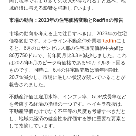
同じ税率でもより多くの収入が得られる」と述べ、地
域経済に与える影響を強調しています。
市場の動向：2023年の住宅価格変動とRedfinの報告
市場の動向を考える上で注目すべきは、2023年の住宅
価格変動です。オンライン不動産仲介業者
R
edfin
によ
ると、6月のロサンゼルス郡の住宅販売価格中央値は
86万750ドルで、前年同月比3.3％減少しました。これ
は2022年6月のピーク時価格である90万ドルを下回る
ものです。同時に、6月の住宅販売数は前年同期比
20.7％減少し、市場に厳しい状況が続いていることが
報告されました。
不動産評価は雇用水準、インフレ率、GDP成長率など
を考慮する経済の指標の一つです。ヘイキラ教授は、
不動産評価だけでなく不平等の尺度も考慮すべきだと
し、地域の経済の健全性を評価する際に重要な要素と
して指摘しています。