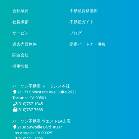
リ
ー
会社概要
不動産資格講習
社長挨拶
不動産ガイド
サービス
ブログ
過去売買物件
提携パートナー募集
関連会社
採用情報
パーソン不動産 トーランス本社
21171 S Western Ave. Suite 2633
Torrance CA 90501
(310)787-1045
(310)787-7668
パーソン不動産 ウエストLA支店
2130 Sawtelle Blvd. #307
Los Angeles CA 90025
(310)231-1200