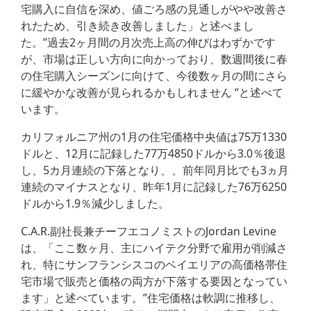
宅購入に自信を深め、値ごろ感の見通しがやや改善さ
れたため、引き続き改善しました」と述べまし
た。”過去2ヶ月間の月次売上高の伸びはわずかです
が、市場は正しい方向に向かっており、数週間後に春
の住宅購入シーズンに向けて、今後数ヶ月の間にさら
に緩やかな改善が見られるかもしれません “と述べて
います。
カリフォルニア州の1月の住宅価格中央値は75万1330
ドルと、12月に記録した77万4850ドルから3.0％後退
し、5カ月連続の下落となり、、前年同月比でも3ヵ月
連続のマイナスとなり、昨年1月に記録した76万6250
ドルから1.9％減少しました。
C.A.R.副社長兼チーフエコノミストのJordan Levine
は、「ここ数ヶ月、主にハイテク分野で雇用が削減さ
れ、特にサンフランシスコのベイエリアの高価格帯住
宅市場で販売と価格の両方が下落する要因となってい
ます」と述べています。”住宅価格は軟調に推移し、