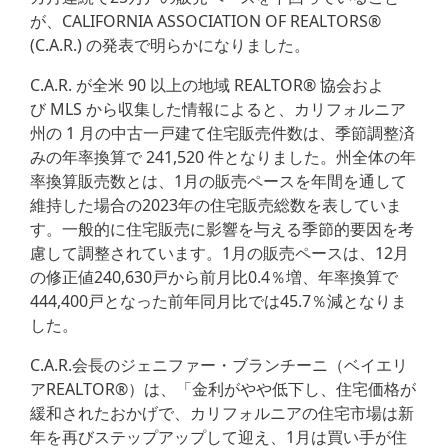
が、CALIFORNIA ASSOCIATION OF REALTORS®
(C.A.R.) の発表で明らかになりました。
C.A.R. が全米 90 以上の地域 REALTOR® 協会およ
び MLS から収集した情報によると、カリフォルニア
州の 1 月の中古一戸建て住宅販売件数は、季節調整済
みの年率換算で 241,520 件となりました。州全体の年
率換算販売数とは、1月の販売ペースを年間を通して
維持した場合の2023年の住宅販売総数を表していま
す。一般的に住宅販売に影響を与える季節的要因を考
慮して調整されています。1月の販売ペースは、12月
の修正値240,630戸から前月比0.4％増、年率換算で
444,400戸となった前年同月比では45.7％減となりま
した。
C.A.R.会長のジェニファー・ブランチーニ（ベイエリ
アREALTOR®）は、「金利がやや低下し、住宅価格が
緩和されたおかげで、カリフォルニアの住宅市場は新
年を再びステップアップして迎え、1月は買い手が住