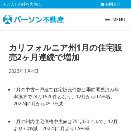
コ
人と人との絆を大切に
お問合せ
ン
テ
MENU
ン
ツ
へ
カリフォルニア州1月の住宅販
ス
キ
売2ヶ月連続で増加
ッ
プ
2023年1月4日
1月の中古一戸建て住宅販売件数は季節調整済み年
率換算で24万1520件となり、12月から0.4%増、
2022年1月から45.7%減
1月の州内住宅価格中央値は751,330ドルで、12月
より3.0%減、2022年1月より1.9%減