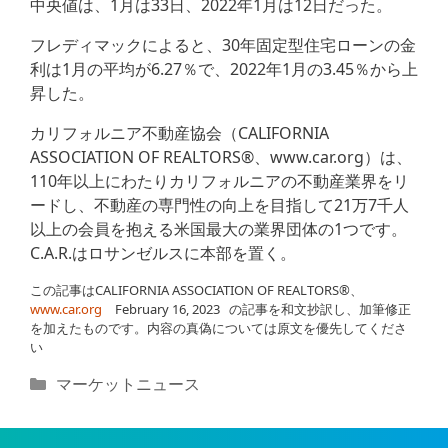
中央値は、1月は33日、2022年1月は12日だった。
フレディマックによると、30年固定型住宅ローンの金
利は1月の平均が6.27％で、2022年1月の3.45％から上
昇した。
カリフォルニア不動産協会（CALIFORNIA
ASSOCIATION OF REALTORS®、www.car.org）は、
110年以上にわたりカリフォルニアの不動産業界をリ
ードし、不動産の専門性の向上を目指して21万7千人
以上の会員を抱える米国最大の業界団体の1つです。
C.A.R.はロサンゼルスに本部を置く。
この記事はCALIFORNIA ASSOCIATION OF REALTORS®、
www.car.org
February 16, 2023
の記事を和文抄訳し、加筆修正
を加えたものです。内容の真偽については原文を優先してくださ
い
カ
マーケットニュース
テ
ゴ