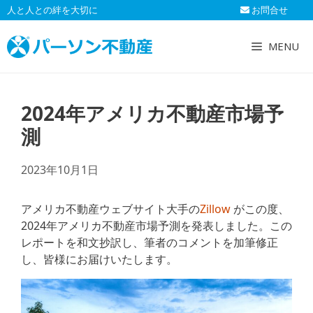
コ
人と人との絆を大切に
お問合せ
ン
テ
MENU
ン
ツ
へ
2024年アメリカ不動産市場予
ス
キ
測
ッ
プ
2023年10月1日
アメリカ不動産ウェブサイト大手の
Zillow
がこの度、
2024年アメリカ不動産市場予測を発表しました。この
レポートを和文抄訳し、筆者のコメントを加筆修正
し、皆様にお届けいたします。