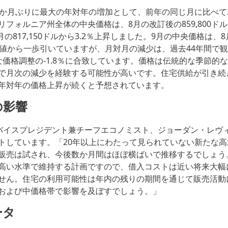
5か月ぶりに最大の年対年の増加として、前年の同じ月に比べて
フォルニア州全体の中央価格は、8月の改訂後の859,800ドル
9月の817,150ドルから3.2％上昇しました。9月の中央価格は、
高値から一歩引いていますが、月対月の減少は、過去44年間で観
な価格調整の-1.8％に合致しています。価格は伝統的な季節的
で月次の減少を経験する可能性が高いです。住宅供給が引き続
年対年の価格上昇が続くと予想されています。
の影響
シニアバイスプレジデント兼チーフエコノミスト、ジョーダン・レヴ
トしています。「20年以上にわたって見られていない新たな
販売は試され、今後数か月間はほぼ横ばいで推移するでしょう
高い水準で維持する計画ですので、借入コストは近い将来大幅
せん。住宅の利用可能性は年内の残りの期間を通じて販売活動
および中価格帯で影響を及ぼすでしょう。」
ータ