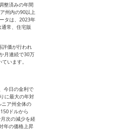
調整済みの年間
ニア州内の90以上
ータは、2023年
は通常、住宅販
の再評価が行われ
か月連続で30万
いています。
、今日の金利で
ぶりに最大の年対
ルニア州全体の
,150ドルから
で月次の減少を経
対年の価格上昇