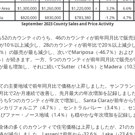
September 2023 County Sales and Price Activity
跡する52のカウンティのうち、46のカウンティが前年同月比で販
ィが10％以上減少し、28のカウンティが前年比で20％以上減少
-52.4％）の販売が最も減少し、次いでMariposa（-46.7％）および
39.1％）が続きます。一方、5つのカウンティが前年同月比で販売
が最も増加し、それに続いてSutter（14.5％）とMadera（10
ての主要地域で前年同月比で価格が上昇しました。サンフラン
月比で2か月連続で改善し、先月最大の年次増加を記録しまし
ち5つのカウンティが年次で増加し、Santa Claraが前年から
ンカリフォルニア（4.7％）、セントラルバレー（3.4％）、
およびファー・ノース地域（1.4％）も穏やかな年次増加を記録し
全体の多くのカウンティで住宅価格は上昇しましたが、21の
減少しました。Lassenは前年から-32.6％、Lake（-23.4