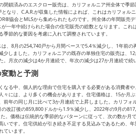
の閉鎖済みのエスクロー販売は、カリフォルニア州全体で季節
40戸となり、C.A.R.が収集した情報によれば、これはカリフォル
TOR®協会とMLSから集められたものです。州全体の年間販売デ
スが一年中続けられた場合の住宅販売の総数となります。これ
る季節的な要因を考慮に入れて調整されています。
は、8月の254,740戸から月間ベースで5.4％減少し、1年前
5％減少しました。カリフォルニアの既存の単独住宅の販売は、12
た。月次の減少は4か月連続で、年次の減少は27か月連続で続
の変動と予測
くなる中、個人的な理由で住宅を購入する必要がある消費者や
人々には、より多くの機会があります。住宅価格は、15か月
、前年の同じ月に比べて3か月連続で上昇しました。カリフォ
改訂後の859,800ドルから1.9％減少し、2022年の9月の817
ました。価格は伝統的な季節的なパターンに従って、次の数か月
高いです。住宅供給が引き続き不足する見込みであるため、年
れています。