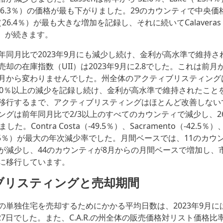
o（-16.3％）の価格が最も下がりました。29のカウンティで中央
a（26.4％）が最も大きな増加を記録し、それに続いてCalaveras
.9％）が続きます。
年同月比で2023年9月にも減少し続け、金利が高水準で維持さ
却の在庫指数（UII）は2023年9月に2.8でした。これは前月か
月から変わりませんでした。州全体のアクティブリスティング
20％以上の減少を記録し続け、金利が高水準で維持されたこと
移行するまで、アクティブリスティングはほとんど改善しない
ングは前年同月比で2/3以上のすべてのカウンティで減少し、2
た。Contra Costa（-49.5％）、Sacramento（-42.5％
-41.5％）が最大の年次減少率でした。月間ベースでは、11のカ
が減少し、44のカウンティが8月からの月間ベースで増加し、
に移行しています。
ブリスティングと売却期間
の単独住宅を売却するためにかかる平均日数は、2023年9月に
は27日でした。また、C.A.R.の州全体の販売価格対リスト価格比率