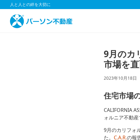
コ
人と人との絆を大切に
ン
テ
ン
ツ
へ
ス
9月のカ
キ
市場を直
ッ
プ
2023年10月18日
住宅市場
CALIFORNIA
ォルニア不動産
9月のカリフォ
た。
C.A.R.
の報