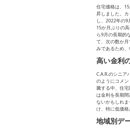
住宅価格は、1
昇しました。カリ
し、2022年の
15か月ぶりの
ら9月の長期的
て、次の数か月
みであるため、
高い
金利
C.A.R.の
のようにコメン
騰する中、住宅
は金利を長期間
ないかもしれま
け、特に低価格
地域別デ