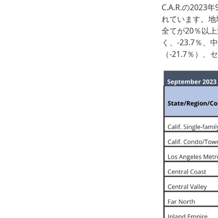
C.A.R.の2
れています。地
全てが20％以
く、-23.7％
（-21.7％）