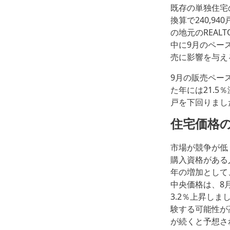
既存の単独住宅
換算で240,9
の地元のREAL
中に9月のペー
売に影響を与え
9月の販売ペース
た年には21.
戸を下回りまし
住宅
価格
市場が競争が低
購入資格がある
年の増加として
中央価格は、8月の
3.2％上昇し
験する可能性が
が続くと予想さ