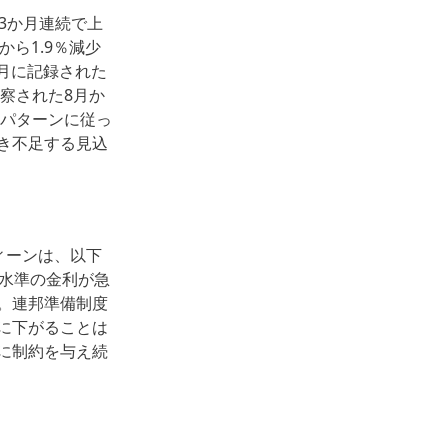
3か月連続で上
から1.9％減少
8月に記録された
察された8月か
なパターンに従っ
き不足する見込
ィーンは、以下
高水準の金利が急
。連邦準備制度
に下がることは
に制約を与え続