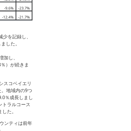
売減少を記録し、
しました。
が増加し、
.3％）が続きま
シスコベイエリ
た。地域内の9つ
9.0％成長しまし
セントラルコース
ました。
カウンティは前年
％）、