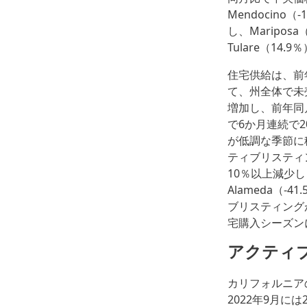
Mendocin
し、Maripos
Tulare（14
住宅供給は、前
て、州全体で未売
増加し、前年同
で6か月連続で
が低調な季節に
ティブリスティ
10％以上減少しまし
Alameda（
ブリスティング
宅購入シーズン
アクティ
カリフォルニア
2022年9月に