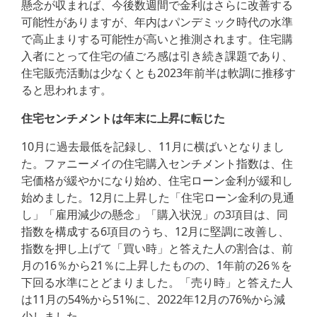
懸念が収まれば、今後数週間で金利はさらに改善する
可能性がありますが、年内はパンデミック時代の水準
で高止まりする可能性が高いと推測されます。住宅購
入者にとって住宅の値ごろ感は引き続き課題であり、
住宅販売活動は少なくとも2023年前半は軟調に推移す
ると思われます。
住宅センチメントは年末に上昇に転じた
10月に過去最低を記録し、11月に横ばいとなりまし
た。ファニーメイの住宅購入センチメント指数は、住
宅価格が緩やかになり始め、住宅ローン金利が緩和し
始めました。12月に上昇した「住宅ローン金利の見通
し」「雇用減少の懸念」「購入状況」の3項目は、同
指数を構成する6項目のうち、12月に堅調に改善し、
指数を押し上げて「買い時」と答えた人の割合は、前
月の16％から21％に上昇したものの、1年前の26％を
下回る水準にとどまりました。「売り時」と答えた人
は11月の54%から51%に、2022年12月の76%から減
少しました。