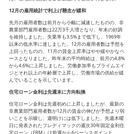
12月の雇用統計で利上げ懸念が緩和
先月の雇用者数は前月から小幅に減速したものの、非
農業部門雇用者数は22万3千人増となり、年末の好調
を維持しました。失業率も3.5%まで低下し、1969年
以来の低水準に達しました。12月の雇用者数は予想を
上回ったものの、11月の賃金上昇率はやや緩やかなペ
ースとなりました。昨年末の平均時給は、前月の4.8%
から4.6%に上昇しました。労働参加率もプライムエイ
ジとそれ以上の年齢層で上昇し、労働市場の供給が緩
んでいることを示しています。
住宅ローン金利は先週末に方向転換
住宅ローン金利は先週初めに上昇しましたが、最新の
非農業部門雇用者数が12月の賃金の伸びが予想より弱
いことを示唆し、週明けには低下しました。先週木曜
日に発表されたフレディマックの週次30年固定金利住
宅ローン（FRM）は前週から6ベーシスポイント