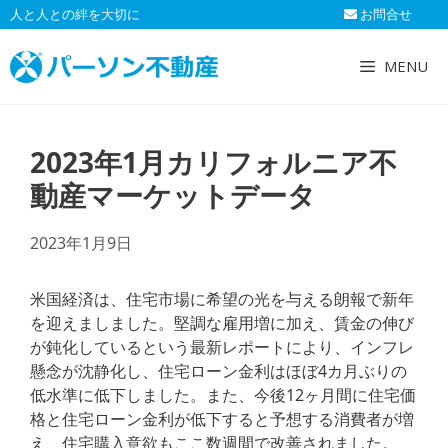
コ
人と人との絆を大切に
お問合せ
ン
テ
MENU
ン
ツ
へ
2023年1月カリフォルニア不
ス
キ
動産マーケットデータ
ッ
プ
2023年1月9日
米国経済は、住宅市場に希望の光を与える朗報で新年
を迎えましました。堅調な雇用増に加え、賃金の伸び
が鈍化しているという最新レポートにより、インフレ
懸念が沈静化し、住宅ローン金利はほぼ4カ月ぶりの
低水準に低下しました。また、今後12ヶ月間に住宅価
格と住宅ローン金利が低下すると予想する消費者が増
え、住宅購入意欲もここ数週間で改善されました。