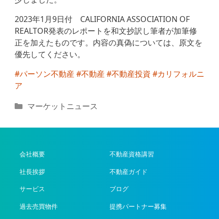
2023年1月9日付 CALIFORNIA ASSOCIATION OF
REALTOR発表のレポートを和文抄訳し筆者が加筆修
正を加えたものです。内容の真偽については、原文を
優先してください。
#パーソン不動産
#不動産
#不動産投資
#カリフォルニ
ア
カ
マーケットニュース
テ
ゴ
リ
ー
会社概要
不動産資格講習
社長挨拶
不動産ガイド
サービス
ブログ
過去売買物件
提携パートナー募集