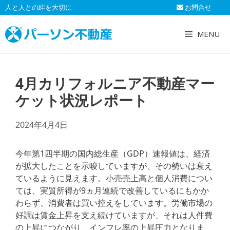
コ
人と人との絆を大切に
お問合せ
ン
テ
MENU
ン
ツ
へ
4月カリフォルニア不動産マー
ス
キ
ケット状況レポート
ッ
プ
2024年4月4日
今年第1四半期の国内総生産（GDP）速報値は、経済
が拡大したことを示唆していますが、その勢いは衰え
ているように見えます。小売売上高と個人消費につい
ては、実質所得が9ヵ月連続で改善しているにもかか
わらず、消費者は買い控えをしています。労働市場の
好調は賃金上昇を支え続けていますが、それは人件費
の上昇につながり、インフレ率の上昇圧力となりま