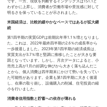
です。一方、現状を判断するインデックスは151.1と
わずかに上昇し、消費者が労働市場や景況感に対して
明るさを保っていることが示されました。
米国経済は、比較的緩やかなペースではあるが拡大継
続
第1四半期の実質GDPは前期比年率1.1％増となりまし
た。これは、2022年最終四半期の2.6％の成長率から
一歩後退しました。2023年第1四半期の経済成長は、
実質支出が3.7％増と堅調に推移したことが大きな要
因となっています。しかし、月次データによると、小
売売上高が1月の好調な伸びから大きく落ち込んだこ
とから、個人消費は四半期末にかけて勢いを失ってい
た可能性があります。企業も第1四半期に大きく後退
し、在庫の取り崩し、設備購入の削減、住宅投資の縮
小を行いました。
消費者信用指数と貯蓄への依存が薄れる