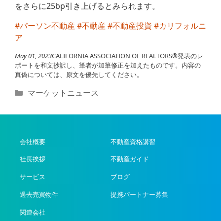
をさらに25bp引き上げるとみられます。
#パーソン不動産
#不動産
#不動産投資
#カリフォルニ
ア
May 01, 2023
CALIFORNIA ASSOCIATION OF REALTORS®発表のレ
ポートを和文抄訳し、筆者が加筆修正を加えたものです。内容の
真偽については、原文を優先してください。
カ
マーケットニュース
テ
ゴ
リ
ー
会社概要
不動産資格講習
社長挨拶
不動産ガイド
サービス
ブログ
過去売買物件
提携パートナー募集
関連会社