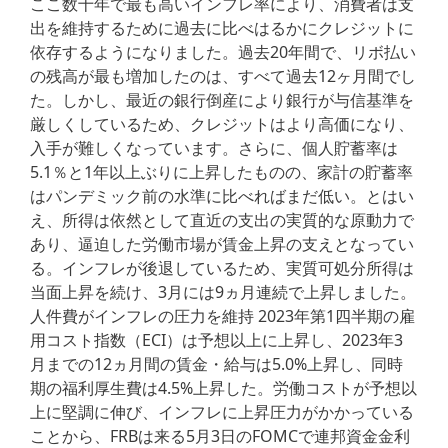
ここ数十年で最も高いインフレ率により、消費者は支
出を維持するために過去に比べはるかにクレジットに
依存するようになりました。過去20年間で、リボ払い
の残高が最も増加したのは、すべて過去12ヶ月間でし
た。しかし、最近の銀行倒産により銀行が与信基準を
厳しくしているため、クレジットはより高価になり、
入手が難しくなっています。さらに、個人貯蓄率は
5.1％と1年以上ぶりに上昇したものの、家計の貯蓄率
はパンデミック前の水準に比べればまだ低い。とはい
え、所得は依然として直近の支出の実質的な原動力で
あり、逼迫した労働市場が賃金上昇の支えとなってい
る。インフレが後退しているため、実質可処分所得は
当面上昇を続け、3月には9ヵ月連続で上昇しました。
人件費がインフレの圧力を維持 2023年第1四半期の雇
用コスト指数（ECI）は予想以上に上昇し、2023年3
月までの12ヵ月間の賃金・給与は5.0%上昇し、同時
期の福利厚生費は4.5%上昇した。労働コストが予想以
上に堅調に伸び、インフレに上昇圧力がかかっている
ことから、FRBは来る5月3日のFOMCで連邦資金金利