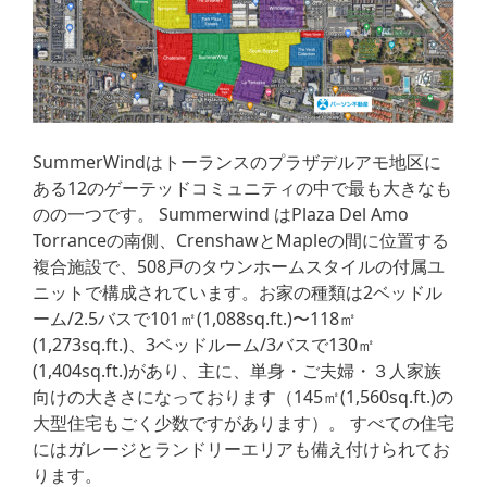
SummerWindはトーランスのプラザデルアモ地区に
ある12のゲーテッドコミュニティの中で最も大きなも
のの一つです。 Summerwind はPlaza Del Amo
Torranceの南側、CrenshawとMapleの間に位置する
複合施設で、508戸のタウンホームスタイルの付属ユ
ニットで構成されています。お家の種類は2ベッドル
ーム/2.5バスで101㎡(1,088sq.ft.)〜118㎡
(1,273sq.ft.)、3ベッドルーム/3バスで130㎡
(1,404sq.ft.)があり、主に、単身・ご夫婦・３人家族
向けの大きさになっております（145㎡(1,560sq.ft.)の
大型住宅もごく少数ですがあります）。 すべての住宅
にはガレージとランドリーエリアも備え付けられてお
ります。