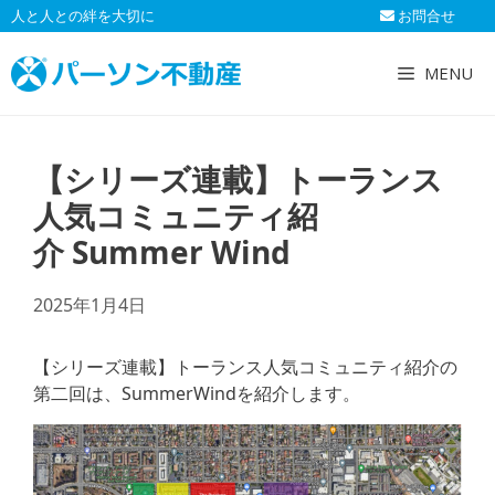
コ
人と人との絆を大切に
お問合せ
ン
テ
MENU
ン
ツ
へ
【シリーズ連載】トーランス
ス
キ
人気コミュニティ紹
ッ
介 Summer Wind
プ
2025年1月4日
【シリーズ連載】トーランス人気コミュニティ紹介の
第二回は、SummerWindを紹介します。