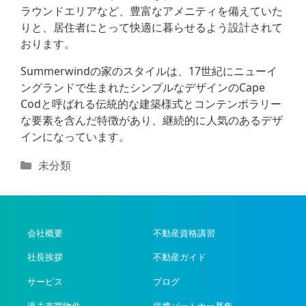
ラウンドエリアなど、豊富なアメニティを備えていた
りと、居住者にとって快適に暮らせるよう設計されて
おります。
Summerwindの家のスタイルは、17世紀にニューイ
ングランドで生まれたシンプルなデザインのCape
Codと呼ばれる伝統的な建築様式とコンテンポラリー
な要素を含んだ特徴があり、継続的に人気のあるデザ
インになっています。
カ
未分類
テ
ゴ
リ
ー
会社概要
不動産資格講習
社長挨拶
不動産ガイド
サービス
ブログ