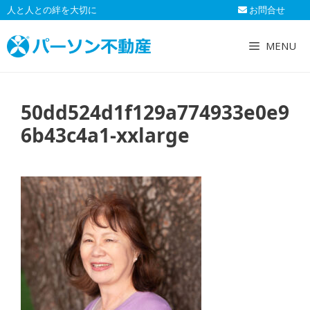
コ
人と人との絆を大切に
お問合せ
ン
テ
MENU
ン
ツ
へ
50dd524d1f129a774933e0e9
ス
キ
6b43c4a1-xxlarge
ッ
プ