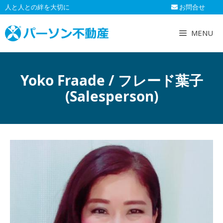
コ
人と人との絆を大切に
お問合せ
ン
テ
MENU
ン
ツ
へ
Yoko Fraade / フレード葉子
ス
キ
(Salesperson)
ッ
プ