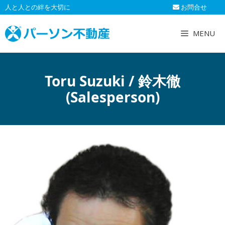
コ
人と人との絆を大切に
お問合せ
ン
テ
MENU
ン
ツ
へ
Toru Suzuki / 鈴木徹
ス
キ
(Salesperson)
ッ
プ