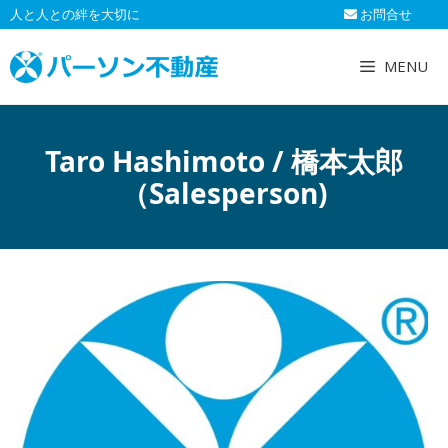
コ
人と人との絆を大切に
お問合せ
ン
テ
MENU
ン
ツ
へ
Taro Hashimoto / 橋本太郎
ス
キ
（Salesperson)
ッ
プ