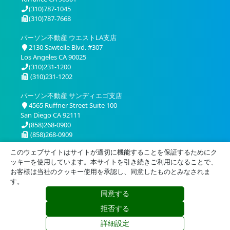
(310)787-1045
(310)787-7668
パーソン不動産 ウエストLA支店
2130 Sawtelle Blvd. #307
Los Angeles CA 90025
(310)231-1200
(310)231-1202
パーソン不動産 サンディエゴ支店
4565 Ruffner Street Suite 100
San Diego CA 92111
(858)268-0900
(858)268-0909
このウェブサイトはサイトが適切に機能することを保証するためにク
ッキーを使用しています。本サイトを引き続きご利用になることで、
お客様は当社のクッキー使用を承認し、同意したものとみなされま
す。
同意する
プライバシー
利用規約
拒否する
© 2026 Person Realty, Inc. All Rights Reserved.
詳細設定