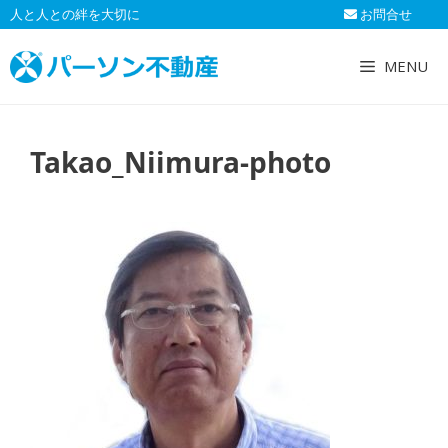
コ
人と人との絆を大切に
お問合せ
ン
テ
MENU
ン
ツ
へ
Takao_Niimura-photo
ス
キ
ッ
プ