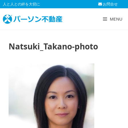
コ
人と人との絆を大切に
お問合せ
ン
テ
MENU
ン
ツ
へ
Natsuki_Takano-photo
ス
キ
ッ
プ