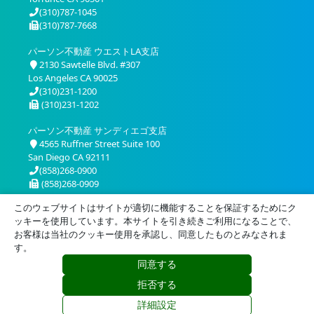
(310)787-1045
(310)787-7668
パーソン不動産 ウエストLA支店
2130 Sawtelle Blvd. #307
Los Angeles CA 90025
(310)231-1200
(310)231-1202
パーソン不動産 サンディエゴ支店
4565 Ruffner Street Suite 100
San Diego CA 92111
(858)268-0900
(858)268-0909
このウェブサイトはサイトが適切に機能することを保証するためにク
ッキーを使用しています。本サイトを引き続きご利用になることで、
お客様は当社のクッキー使用を承認し、同意したものとみなされま
す。
同意する
プライバシー
利用規約
拒否する
© 2026 Person Realty, Inc. All Rights Reserved.
詳細設定