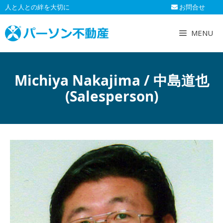
コ
人と人との絆を大切に
お問合せ
ン
テ
MENU
ン
ツ
へ
Michiya Nakajima / 中島道也
ス
キ
(Salesperson)
ッ
プ