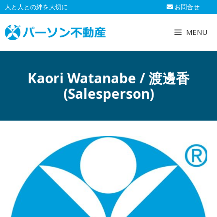
コ
人と人との絆を大切に
お問合せ
ン
テ
MENU
ン
ツ
へ
Kaori Watanabe / 渡邊香
ス
キ
(Salesperson)
ッ
プ