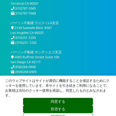
Torrance CA 90501
(310)787-1045
(310)787-7668
パーソン不動産 ウエストLA支店
2130 Sawtelle Blvd. #307
Los Angeles CA 90025
(310)231-1200
(310)231-1202
パーソン不動産 サンディエゴ支店
4565 Ruffner Street Suite 100
San Diego CA 92111
(858)268-0900
(858)268-0909
このウェブサイトはサイトが適切に機能することを保証するためにク
ッキーを使用しています。本サイトを引き続きご利用になることで、
お客様は当社のクッキー使用を承認し、同意したものとみなされま
す。
同意する
プライバシー
利用規約
拒否する
© 2026 Person Realty, Inc. All Rights Reserved.