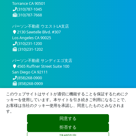
Torrance CA 90501
(310)787-1045
(310)787-7668
パーソン不動産 ウエストLA支店
2130 Sawtelle Blvd. #307
Los Angeles CA 90025
(310)231-1200
(310)231-1202
パーソン不動産 サンディエゴ支店
4565 Ruffner Street Suite 100
San Diego CA 92111
(858)268-0900
(858)268-0909
このウェブサイトはサイトが適切に機能することを保証するためにク
ッキーを使用しています。本サイトを引き続きご利用になることで、
お客様は当社のクッキー使用を承認し、同意したものとみなされま
す。
同意する
プライバシー
利用規約
拒否する
© 2026 Person Realty, Inc. All Rights Reserved.