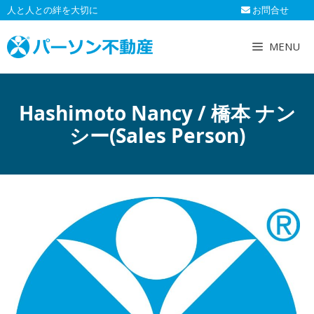
コ
人と人との絆を大切に
お問合せ
ン
テ
MENU
ン
ツ
へ
Hashimoto Nancy / 橋本 ナン
ス
キ
シー(Sales Person)
ッ
プ