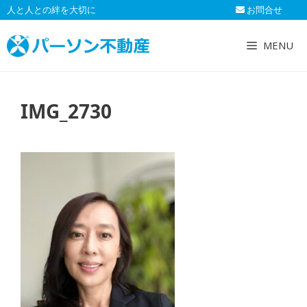
コ
人と人との絆を大切に
お問合せ
ン
テ
MENU
ン
ツ
へ
IMG_2730
ス
キ
ッ
プ