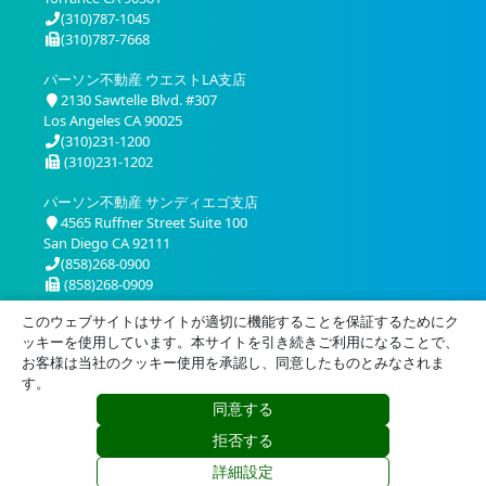
(310)787-1045
(310)787-7668
パーソン不動産 ウエストLA支店
2130 Sawtelle Blvd. #307
Los Angeles CA 90025
(310)231-1200
(310)231-1202
パーソン不動産 サンディエゴ支店
4565 Ruffner Street Suite 100
San Diego CA 92111
(858)268-0900
(858)268-0909
このウェブサイトはサイトが適切に機能することを保証するためにク
ッキーを使用しています。本サイトを引き続きご利用になることで、
お客様は当社のクッキー使用を承認し、同意したものとみなされま
す。
同意する
プライバシー
利用規約
拒否する
© 2026 Person Realty, Inc. All Rights Reserved.
詳細設定