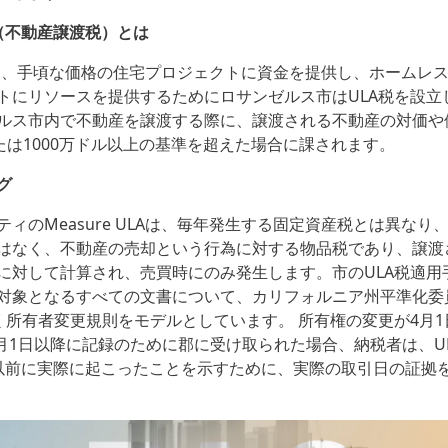
LA（不動産譲渡税）とは
ULAは、手頃な価格の住宅プロジェクトに資金を提供し、ホームレ
トにリソースを提供するためにロサンゼルス市はULA税を設立し
ルス市内で不動産を譲渡する際に、譲渡される不動産の対価や
または1000万ドル以上の基準を超えた場合に課されます。
グ
ィのMeasure ULAは、毎年発生する固定資産税とは異なり
はなく、不動産の売却という行為に対する物品税であり、譲渡
に対して計算され、売買時にのみ発生します。市のULA税適用
対象となるすべての文書について、カリフォルニア州平準化委
基づく所有者変更規則をモデルとしています。 所有権の変更が4月
4月1日以降に記録のために郡に受け取られた場合、納税者は、ULA
以前に実際に起こったことを示すために、実際の取引日の証拠