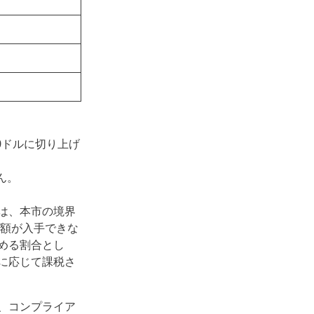
0ドルに切り上げ
）
ん。
は、本市の境界
価額が入手できな
める割合とし
に応じて課税さ
、コンプライア