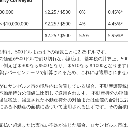
perty Conveyed
000,000
$2.25 / $500
0%
0.45%*
 < $10,000,000
$2.25 / $500
4%
4.45%*
$2.25 / $500
5.5%
5.95%*
率は、500ドルまたはその端数ごとに2.25ドルです。
の価値が500ドルで割り切れない譲渡は、基本税の計算上、50
例えば＄300なら$500となり、＄510なら＄1000となります
税率はパーセンテージで計算されるため、これには適用されませ
がロサンゼルス市の境界内に位置している場合、不動産譲渡税
不動産持分の価値に比例して適用されます。 不動産持分の評
譲渡税は、譲渡された不動産持分の対価または価値の合計に占
にある不動産の面積に基づいて適用されるはずです。その面積
支払い超過または支払い不足が生じた場合、ロサンゼルス市は