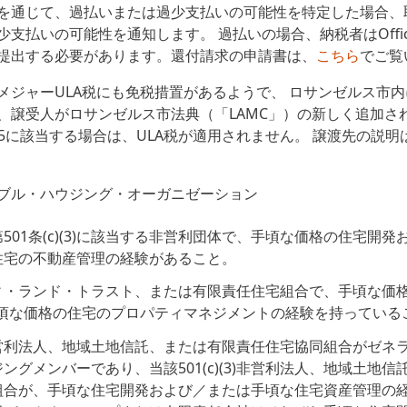
を通じて、過払いまたは過少支払いの可能性を特定した場合、
支払いの可能性を通知します。 過払いの場合、納税者はOffice of
提出する必要があります。還付請求の申請書は、
こちら
でご覧
メジャーULA税にも免税措置があるようで、 ロサンゼルス市
、譲受人がロサンゼルス市法典（「LAMC」）の新しく追加さ
21.9.15に該当する場合は、ULA税が適用されません。 譲渡先の説
ブル・ハウジング・オーガニゼーション
501条(c)(3)に該当する非営利団体で、手頃な価格の住宅開発
住宅の不動産管理の経験があること。
ィ・ランド・トラスト、または有限責任住宅組合で、手頃な価
手頃な価格の住宅のプロパティマネジメントの経験を持っている
(3)非営利法人、地域土地信託、または有限責任住宅協同組合がゼ
ングメンバーであり、当該501(c)(3)非営利法人、地域土地
組合が、手頃な住宅開発および／または手頃な住宅資産管理の