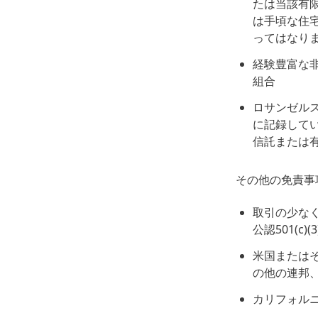
たは当該有
は手頃な住
ってはなり
経験豊富な
組合
ロサンゼルス行
に記録して
信託または有
その他の免責事
取引の少なく
公認501(c)
米国または
の他の連邦
カリフォル