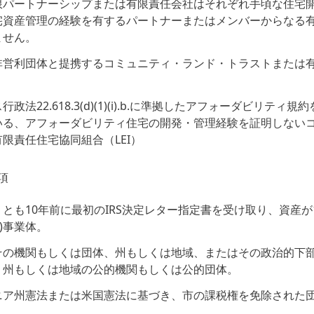
限パートナーシップまたは有限責任会社はそれぞれ手頃な住宅
宅資産管理の経験を有するパートナーまたはメンバーからなる
ません。
非営利団体と提携するコミュニティ・ランド・トラストまたは
政法22.618.3(d)(1)(i).b.に準拠したアフォーダビリティ
いる、アフォーダビリティ住宅の開発・管理経験を証明しない
限責任住宅協同組合（LEI）
項
とも10年前に最初のIRS決定レター指定書を受け取り、資産が
(3)事業体。
その機関もしくは団体、州もしくは地域、またはその政治的下
、州もしくは地域の公的機関もしくは公的団体。
ニア州憲法または米国憲法に基づき、市の課税権を免除された