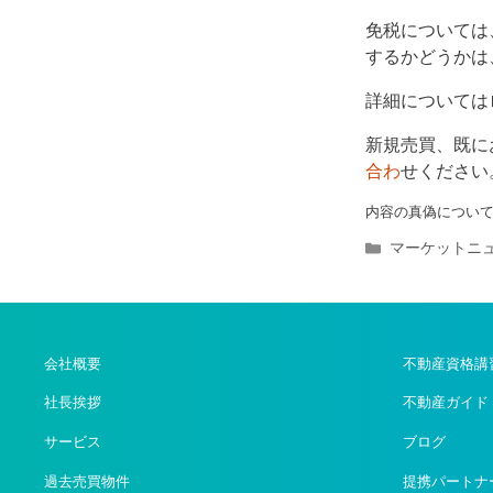
免税については、
するかどうかは
詳細については
新規売買、既に
合わ
せください
内容の真偽につい
カ
マーケットニ
テ
ゴ
リ
ー
会社概要
不動産資格講
社長挨拶
不動産ガイド
サービス
ブログ
過去売買物件
提携パートナ