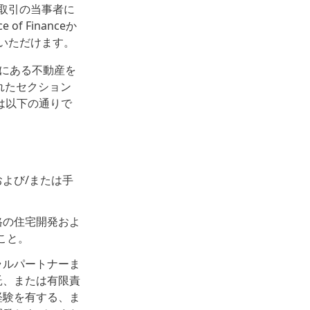
取引の当事者に
 Financeか
いただけます。
内にある不動産を
れたセクション
明は以下の通りで
および/または手
格の住宅開発およ
こと。
ネラルパートナーま
信託、または有限責
経験を有する、ま