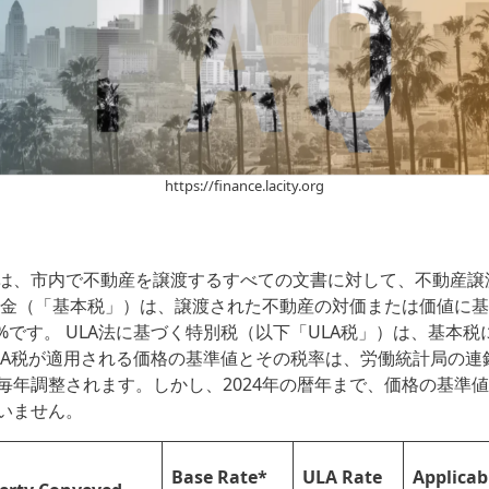
https://finance.lacity.org
は、市内で不動産を譲渡するすべての文書に対して、不動産譲
税金（「基本税」）は、譲渡された不動産の対価または価値に
5%です。 ULA法に基づく特別税（以下「ULA税」）は、基本
LA税が適用される価格の基準値とその税率は、労働統計局の連
毎年調整されます。しかし、2024年の暦年まで、価格の基準
いません。
Base Rate*
ULA Rate
Applicab