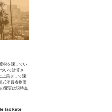
渡税を課してい
基づいて計算さ
税に上乗せして課
鎖式消費者物価
値の変更は現時点
le Tax Rate