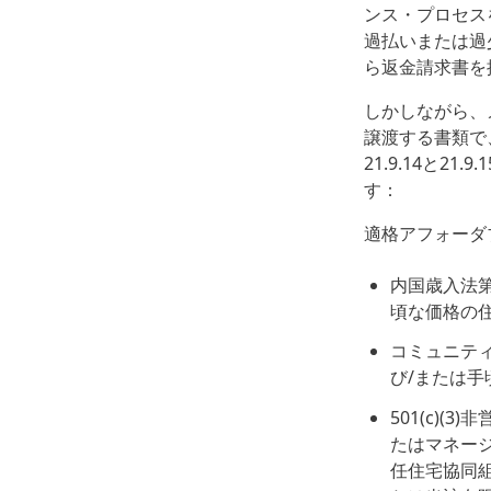
ンス・プロセス
過払いまたは過少
ら返金請求書を
しかしながら、
譲渡する書類で
21.9.14と
す：
適格アフォーダ
内国歳入法第
頃な価格の
コミュニテ
び/または
501(c)
たはマネージ
任住宅協同