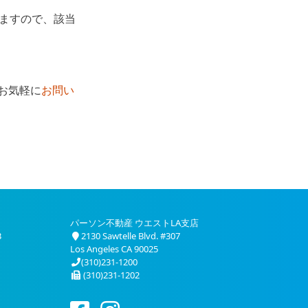
りますので、該当
お気軽に
お問い
パーソン不動産 ウエストLA支店
3
2130 Sawtelle Blvd. #307
Los Angeles CA 90025
(310)231-1200
(310)231-1202