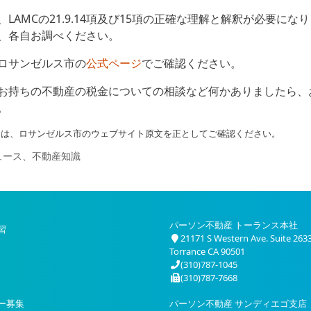
LAMCの21.9.14項及び15項の正確な理解と解釈が必要にな
、各自お調べください。
ロサンゼルス市の
公式ページ
でご確認ください。
お持ちの不動産の税金についての相談など何かありましたら、
。
ては、ロサンゼルス市のウェブサイト原文を正としてご確認ください。
ュース
、
不動産知識
パーソン不動産 トーランス本社
習
21171 S Western Ave. Suite 263
Torrance CA 90501
(310)787-1045
(310)787-7668
ー募集
パーソン不動産 サンディエゴ支店