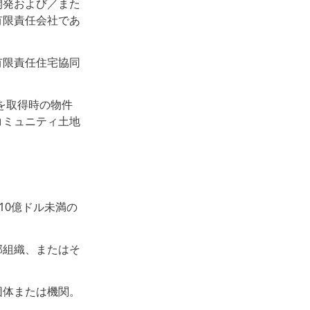
開発および／また
有限責任会社であ
有限責任住宅協同
規約を取得時の物件
コミュニティ土地
10億ドル未満の
部組織、またはそ
団体または機関。