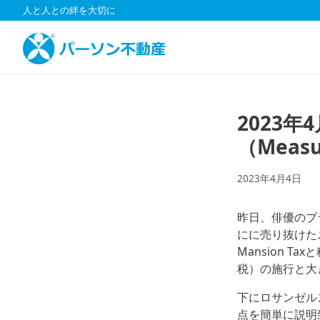
コ
人と人との絆を大切に
ン
テ
ン
ツ
へ
ス
2023
キ
（Meas
ッ
プ
2023年4月4日
昨日、俳優のブ
にに売り抜けた
Mansion 
税）の施行と大
下にロサンゼルス
点を簡単に説明