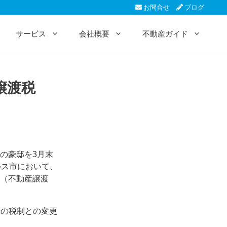
お問合せ
ブログ
サービス
会社概要
不動産ガイド
譲渡税
の豪邸を3月末
ルス市において、
LA（不動産譲渡
行の税制との変更