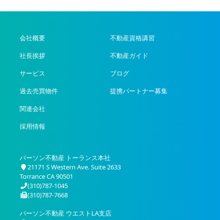
テ
ゴ
リ
ー
会社概要
不動産資格講習
社長挨拶
不動産ガイド
サービス
ブログ
過去売買物件
提携パートナー募集
関連会社
採用情報
パーソン不動産 トーランス本社
21171 S Western Ave. Suite 2633
Torrance CA 90501
(310)787-1045
(310)787-7668
パーソン不動産 ウエストLA支店