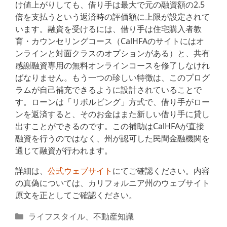
け値上がりしても、借り手は最大で元の融資額の2.5
倍を支払うという返済時の評価額に上限が設定されて
います。融資を受けるには、借り手は住宅購入者教
育・カウンセリングコース（CalHFAのサイトにはオ
ンラインと対面クラスのオプションがある）と、共有
感謝融資専用の無料オンラインコースを修了しなけれ
ばなりません。もう一つの珍しい特徴は、このプログ
ラムが自己補充できるように設計されていることで
す。ローンは「リボルビング」方式で、借り手がロー
ンを返済すると、そのお金はまた新しい借り手に貸し
出すことができるのです。この補助はCalHFAが直接
融資を行うのではなく、州が認可した民間金融機関を
通じて融資が行われます。
詳細は、
公式ウェブサイト
にてご確認ください。内容
の真偽については、カリフォルニア州のウェブサイト
原文を正としてご確認ください。
カ
ライフスタイル
、
不動産知識